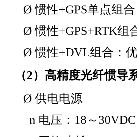
Ø
惯性
+GPS
单点组合
Ø
惯性
+GPS+RTK
组
Ø
惯性
+DVL
组合：
（
2
）高精度光纤惯导
Ø
供电电源
n
电压：
18
～
30VDC