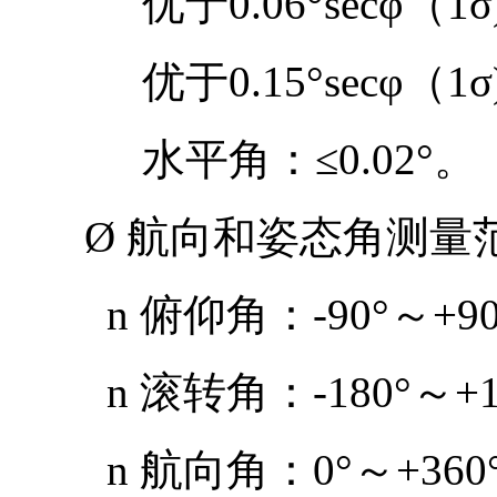
优于
0.06°secφ
（
1σ
优于
0.15°secφ
（
1σ
水平角：
≤0.02°
。
Ø
航向和姿态
角测量
n
俯仰角：
-90°
～
+9
n
滚转角：
-180°
～
+
n
航向角：
0°
～
+360