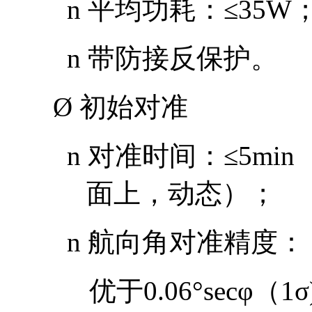
n
平均功耗：
≤35W
n
带防接反保护。
Ø
初始对准
n
对准时间：
≤5min
面上，动态）；
n
航向角对准精度：
优于
0.06°secφ
（
1σ