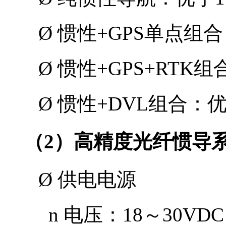
Ø
惯性
+GPS
单点组合
Ø
惯性
+GPS+RTK
组
Ø
惯性
+DVL
组合：
（
2
）高精度光纤惯导
Ø
供电电源
n
电压：
18
～
30VDC