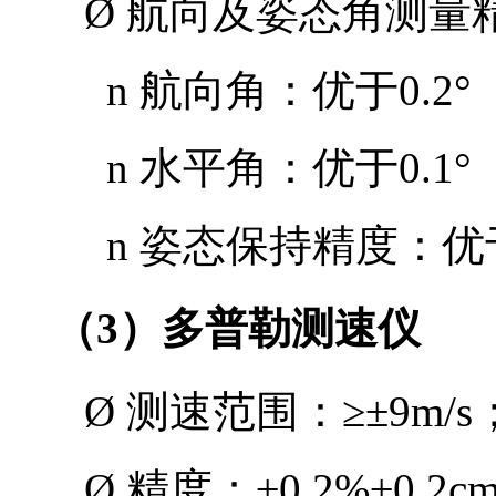
Ø
航向及姿态角测量
n
航向角：优于
0.2°
n
水平角：优于
0.1°
n
姿态保持精度：优
（
3
）多普勒测速仪
Ø
测速范围：
≥±9m/s
Ø
精度：
±0.2%±0.2cm