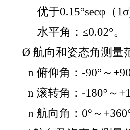
优于
0.15°secφ
（
1σ
水平角：
≤0.02°
。
Ø
航向和姿态
角测量
n
俯仰角：
-90°
～
+9
n
滚转角：
-180°
～
+
n
航向角：
0°
～
+360