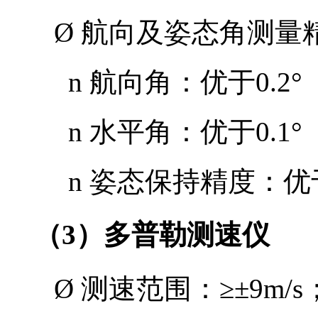
Ø
航向及姿态角测量
n
航向角：优于
0.2°
n
水平角：优于
0.1°
n
姿态保持精度：优
（
3
）多普勒测速仪
Ø
测速范围：
≥±9m/s