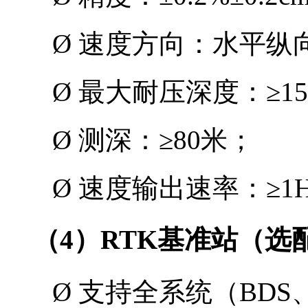
Ø
速度方向：水平纵
Ø
最大耐压深度：
≥15
Ø
测深：
≥80
米；
Ø
速度输出速率：
≥1
（
4
）
RTK
基准站（选
Ø
支持全系统（
BDS