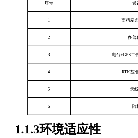
序号
设
1
高精度
2
多普
3
电台
+
GPS
二
4
RTK
基
5
天
6
随
1.1.3
环境
适应性