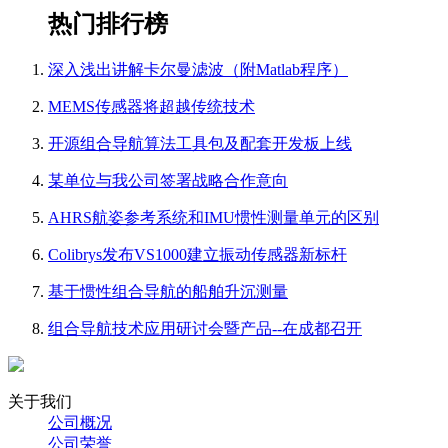
热门排行榜
深入浅出讲解卡尔曼滤波（附Matlab程序）
MEMS传感器将超越传统技术
开源组合导航算法工具包及配套开发板上线
某单位与我公司签署战略合作意向
AHRS航姿参考系统和IMU惯性测量单元的区别
Colibrys发布VS1000建立振动传感器新标杆
基于惯性组合导航的船舶升沉测量
组合导航技术应用研讨会暨产品--在成都召开
关于我们
公司概况
公司荣誉