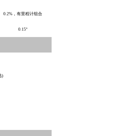
0.2%，有里程计组合
0.15°
选)