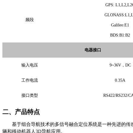
GPS: L1,L2,L2
GLONASS:L1,
频段
Galileo:E1
BDS:B1:B2
电器接口
输入电压
9~36V，DC
工作电流
0.35A
接口类型
RS422/RS232/C
二、
产品特点
基于组合导航技术的多信号融合定位系统
是一种先进的传
辆和移动机器人
3D导航应用。