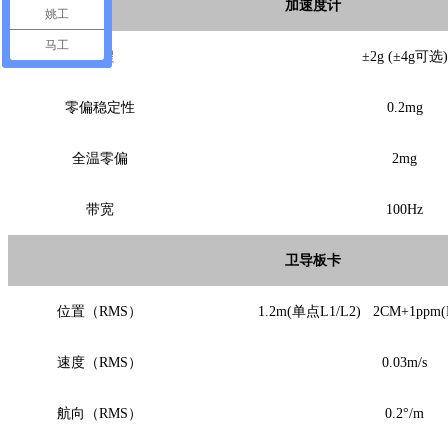
加速度计
姚工
马工
量程
±2g (±4g可选)
零偏稳定性
0.2mg
全温零偏
2mg
带宽
100Hz
卫导板卡
位置（RMS）
1.2m(单点L1/L2) 2CM+1ppm
速度（RMS）
0.03m/s
航向（RMS）
0.2°/m