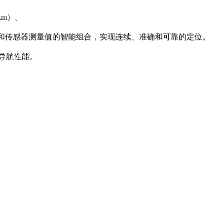
km
）。
和传感器测量值的智能组合
，
实现连续
、
准确和可靠的定位
。
D导航性能。