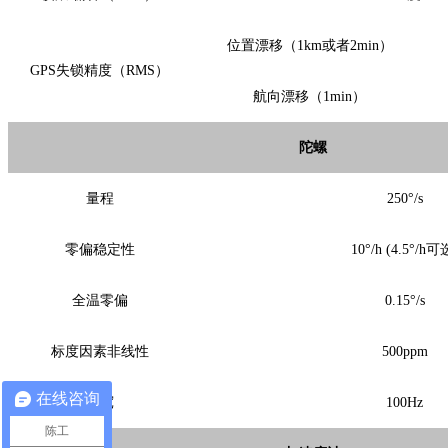
位置漂移（
1km或者2min
）
GPS失锁精度（RMS）
航向漂移（
1min
）
陀螺
量程
250°/s
零偏稳定性
10°/h (4.5°/h可
全温零偏
0.15°/s
标度因素非线性
500ppm
在线咨询
带宽
100Hz
陈工