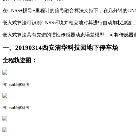
在
GNSS+惯导+里程计的信号融合
算法支持下，
在几分钟的
G
嵌入式算法
可识别
GNSS环境并相应地
对其进行自动加权滤波
嵌入式算法
具有先进的惯性传感器动态误差模型，可将传感器
一、
20190314
西安清华科技园地下停车场
全程轨迹图：
图
1 matlab解析图
图
1 matlab解析图