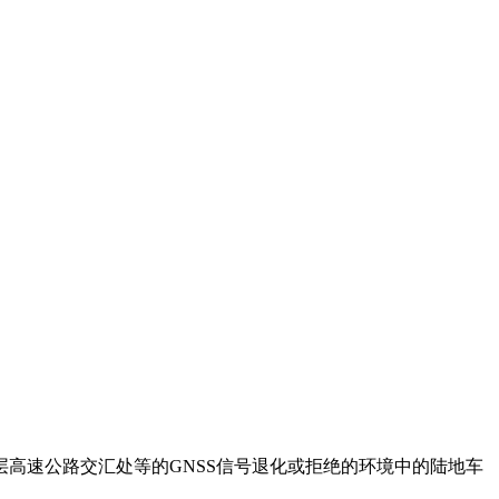
层高速公路交汇处等的
GNSS信号退化或拒绝
的
环境中的陆地车