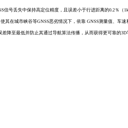
NSS信号丢失中保持高定位精度，且误差小于行进距离的
0.2
％
（
1
，使其在城市峡谷等
GNSS恶劣情况下，
依靠
GNSS
测量值、
车速
误差降至最低并防止其通过导航算法传播，从而获得更可靠的
3