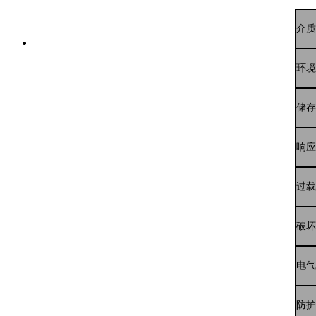
介质
环境
储存
响应
过载
破坏
电气
防护