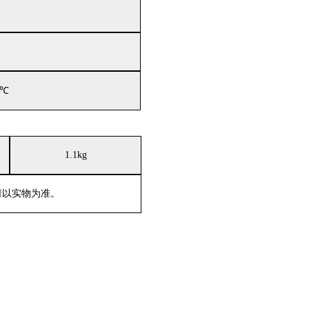
℃
1.1
kg
请以实物为准。