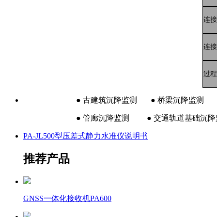
连接
连接
过程
● 古建筑沉降监测 ● 桥梁沉降监
● 管廊沉降监测
● 交通轨道基础沉
PA-JL500型压差式静力水准仪说明书
推荐产品
GNSS一体化接收机PA600