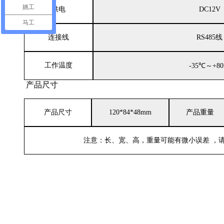
姚工
供电
DC12V
马工
连接线
RS485线
工作温度
-3
5
℃～+8
0
产品尺寸
产品尺寸
1
2
0
*84*48mm
产品重量
注意：长、宽、高，重量可能有微小误差
，