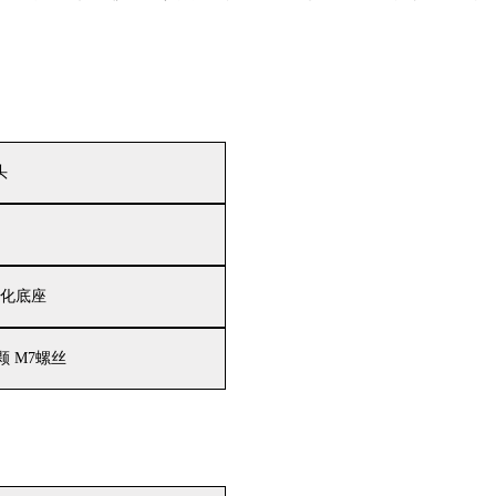
头
化底座
颗
M7螺丝