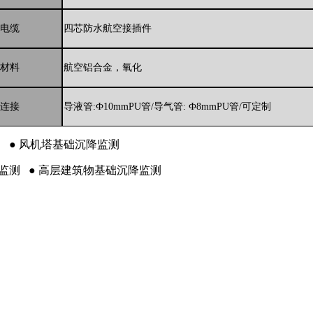
电缆
四芯防水航空接插件
材料
航空铝合金，氧化
连接
导液管
:Ф10mmPU管/导气管: Ф8mmPU管/可定制
测 ● 风机塔基础沉降监测
降监测
● 高层建筑物基础沉降监测