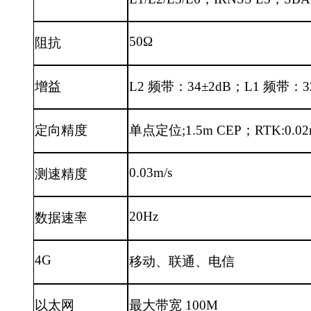
50Ω
阻抗
增益
L2 频带：34±2dB；L1 频带：3
定向精度
单点定位
;1.5m CEP；RTK:0.02
0.03m/s
测速精度
20Hz
数据速率
4G
移动、联通、电信
以太网
最大带宽
100M