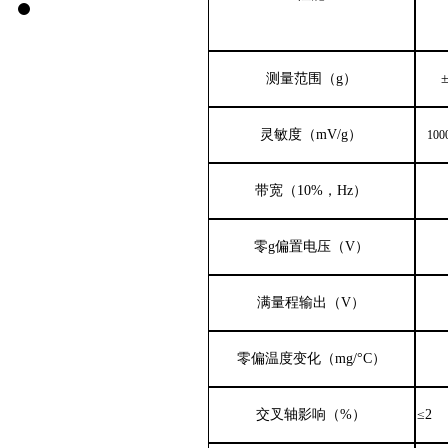
测量范围（
g）
灵敏度（
mV/g）
100
带宽（
10%，Hz）
零
g
偏置电压（
V
）
满量程输出（
V）
零偏温度变化（
mg/°C）
交叉轴影响（
%）
≤
2