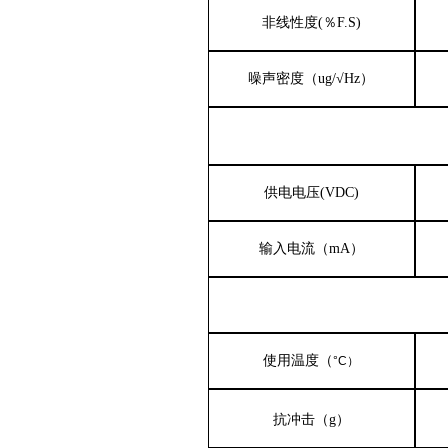
非线性度
(
％
F
.
S)
噪声密度（
ug/√Hz）
供电电压
(VDC)
输入电流（
mA）
使用温度（
°C
）
抗冲击
（
g）