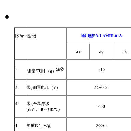
序号
性能
通用型
PA-LAMIII-01A
ax
ay
az
1
注②
±
10
测量范围（
g
）
2
零
g
偏置电压（
V
）
2.5
±
0.05
3
零
g
全温漂移
<50
-40~+8
)
(mV
，
5
℃
4
g)
灵敏度
(mV/
200
±
3