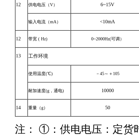
12
6~
15V
供电电压（
V
）
<10mA
输入电流（
mA
）
12
带宽
( Hz)
0~2000Hz(
可调）
13
工作环境
使用温度
(
℃
)
－
45
～＋
105
10000
耐加速度
(g
，通电
)
14
50
重量（
g
）
注：
①：供电电压：定货