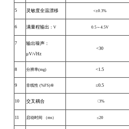
5
灵敏度全温漂移
<
±
0.3%
6
满量程输出
：
V
0.5
～
4.5V
7
输出噪声
：
<30
μ
V/
√
Hz
8
<1.5
分辨率
(mg)
9
≤
0.5
非线性
(%FS)
⑥
10
交叉耦合
〈
3%
11
启动时间 （
ms
）
≤
20