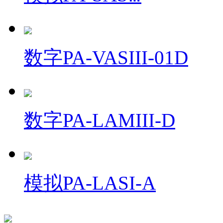
数字PA-VASIII-01D
数字PA-LAMIII-D
模拟PA-LASI-A