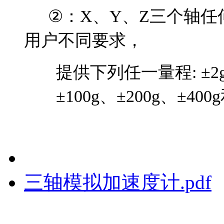
②：
X
、
Y
、
Z
三个轴任
用户不同要求，
提供下列任一量程
: ±
2
±
100g
、±
200g
、±
400g
三轴模拟加速度计.pdf